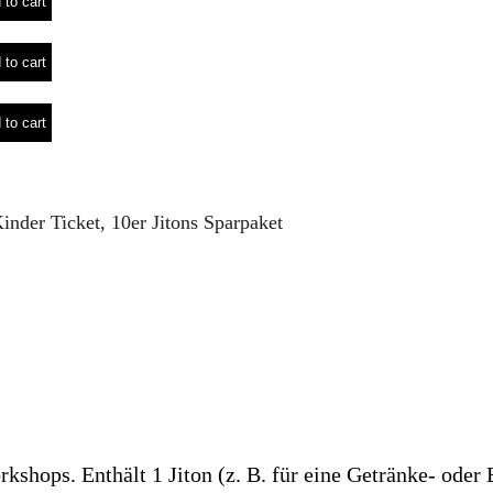
 to cart
 to cart
 to cart
inder Ticket, 10er Jitons Sparpaket
kshops. Enthält 1 Jiton (z. B. für eine Getränke- oder B