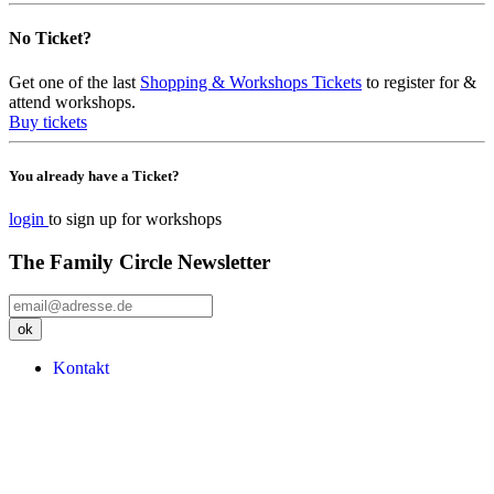
No Ticket?
Get one of the last
Shopping & Workshops Tickets
to register for &
attend workshops.
Buy tickets
You already have a Ticket?
login
to sign up for workshops
The Family Circle Newsletter
Kontakt
Mein Account
Impressum
Datenschutzerklärung
AV