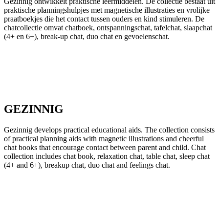
Gezinnig ontwikkelt praktische leermiddelen. De collectie bestaat uit
praktische planningshulpjes met magnetische illustraties en vrolijke
praatboekjes die het contact tussen ouders en kind stimuleren. De
chatcollectie omvat chatboek, ontspanningschat, tafelchat, slaapchat
(4+ en 6+), break-up chat, duo chat en gevoelenschat.
GEZINNIG
Gezinnig develops practical educational aids. The collection consists
of practical planning aids with magnetic illustrations and cheerful
chat books that encourage contact between parent and child. Chat
collection includes chat book, relaxation chat, table chat, sleep chat
(4+ and 6+), breakup chat, duo chat and feelings chat.